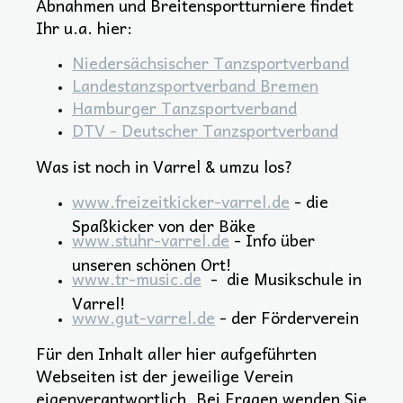
Abnahmen und Breitensportturniere findet
Ihr u.a. hier:
Niedersächsischer Tanzsportverband
Landestanzsportverband Bremen
Hamburger Tanzsportverband
DTV - Deutscher Tanzsportverband
Was ist noch in Varrel & umzu los?
www.freizeitkicker-varrel.de
- die
Spaßkicker von der Bäke
www.stuhr-varrel.de
- Info über
unseren schönen Ort!
www.tr-music.de
- die Musikschule in
Varrel!
www.gut-varrel.de
- der Förderverein
Für den Inhalt aller hier aufgeführten
Webseiten ist der jeweilige Verein
eigenverantwortlich. Bei Fragen wenden Sie