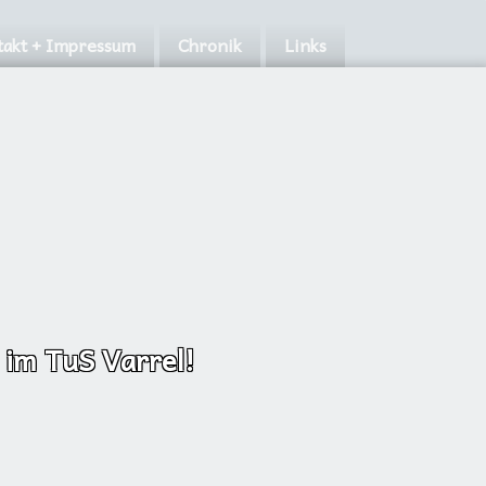
akt + Impressum
Chronik
Links
 im TuS Varrel!