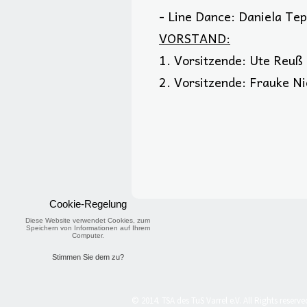
- Line Dance: Daniela Te
VORSTAND:
1. Vorsitzende: Ute Reuß
2. Vorsitzende: Frauke N
Cookie-Regelung
Diese Website verwendet Cookies, zum
Speichern von Informationen auf Ihrem
Computer.
Stimmen Sie dem zu?
© 2014. TSA des TuS Varrel e.V. All Rights reserve