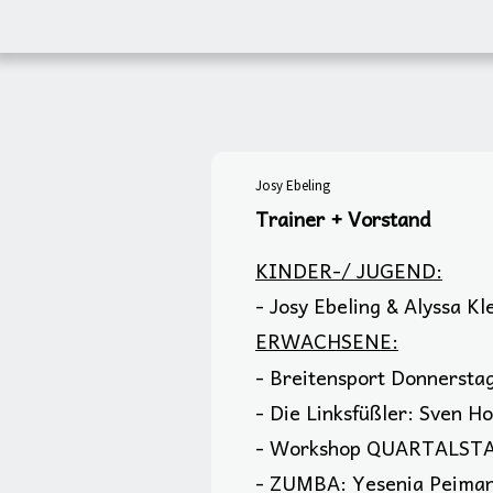
Josy Ebeling
Trainer + Vorstand
KINDER-/ JUGEND:
- Josy Ebeling & Alyssa Kle
ERWACHSENE:
-
Breitensport Donnerstag
-
Die Linksfüßler: Sven H
- Workshop QUARTALSTANZ
- ZUMBA: Yesenia Peima