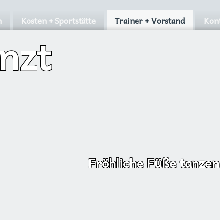
n
Kosten + Sportstätte
Trainer + Vorstand
Kont
anzt
Fröhliche Füße tanzen